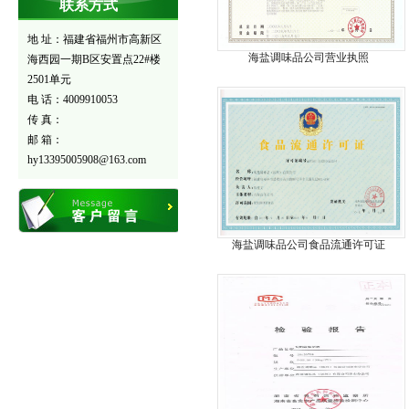
联系方式
地 址：福建省福州市高新区
海盐调味品公司营业执照
海西园一期B区安置点22#楼
2501单元
电 话：4009910053
传 真：
邮 箱：
hy13395005908@163.com
海盐调味品公司食品流通许可证